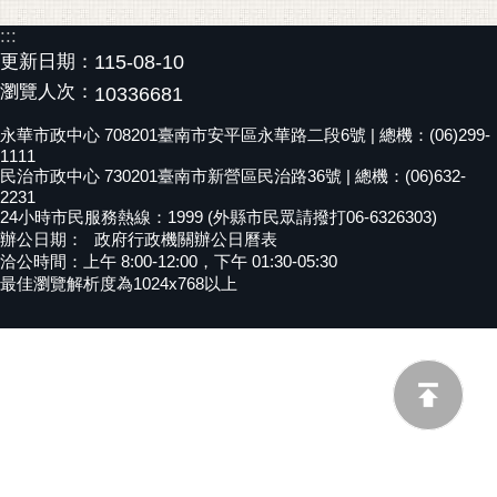
黃
:::
偉
更新日期：
115-08-10
哲
瀏覽人次：
10336681
螢
永華市政中心 708201臺南市安平區永華路二段6號 | 總機：(06)299-
光
1111
花
民治市政中心 730201臺南市新營區民治路36號 | 總機：(06)632-
2231
泉
24小時市民服務熱線：1999 (外縣市民眾請撥打06-6326303)
辦公日期：
政府行政機關辦公日曆表
桐
洽公時間：上午 8:00-12:00，下午 01:30-05:30
花
最佳瀏覽解析度為1024x768以上
祭
網
站
導
覽
訂
閱