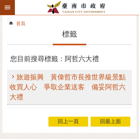
:::
搜
:::
跳到主要內容區塊
尋
:::
進
首頁
階
標籤
搜
尋
精彩府城
您目前搜尋標籤：阿哲六大禮
市府動態
旅遊振興 黃偉哲市長推世界級景點
市府團隊
收買人心 爭取企業送客 備妥阿哲六
大禮
主題服務
市政資訊
回上一頁
回最上面
市民互動