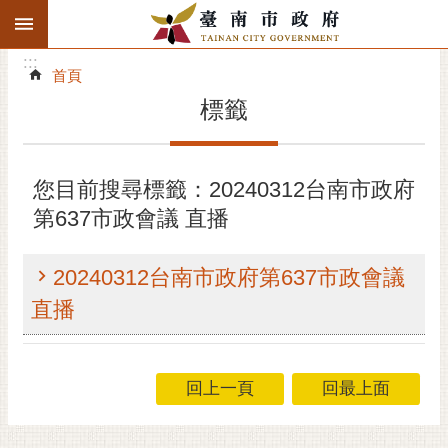
:::
搜
:::
跳到主要內容區塊
尋
:::
進
首頁
階
標籤
搜
尋
精彩府城
您目前搜尋標籤：20240312台南市政府
第637市政會議 直播
市府動態
市府團隊
20240312台南市政府第637市政會議
直播
主題服務
市政資訊
回上一頁
回最上面
市民互動