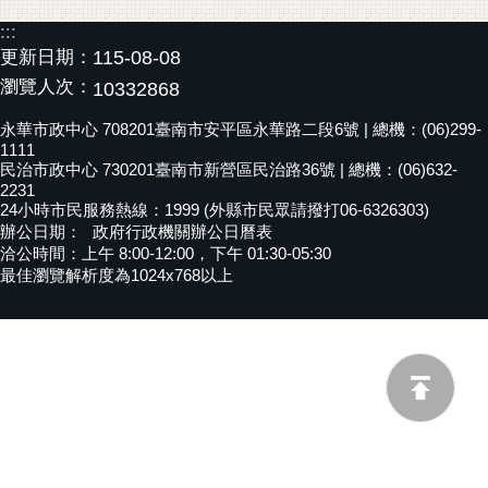
黃
:::
偉
更新日期：
115-08-08
哲
瀏覽人次：
10332868
螢
永華市政中心 708201臺南市安平區永華路二段6號 | 總機：(06)299-
光
1111
民治市政中心 730201臺南市新營區民治路36號 | 總機：(06)632-
花
2231
泉
24小時市民服務熱線：1999 (外縣市民眾請撥打06-6326303)
辦公日期：
政府行政機關辦公日曆表
桐
洽公時間：上午 8:00-12:00，下午 01:30-05:30
花
最佳瀏覽解析度為1024x768以上
祭
網
站
導
覽
訂
閱