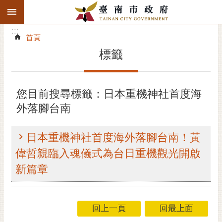
:::
搜
:::
跳到主要內容區塊
尋
:::
進
首頁
階
標籤
搜
尋
精彩府城
您目前搜尋標籤：日本重機神社首度海
外落腳台南
市府動態
市府團隊
日本重機神社首度海外落腳台南！黃
偉哲親臨入魂儀式為台日重機觀光開啟
主題服務
新篇章
市政資訊
市民互動
回上一頁
回最上面