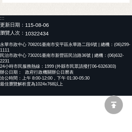
黃
偉
:::
哲
更新日期：
115-08-06
螢
瀏覽人次：
10322434
光
永華市政中心 708201臺南市安平區永華路二段6號 | 總機：(06)299-
花
1111
泉
民治市政中心 730201臺南市新營區民治路36號 | 總機：(06)632-
2231
桐
24小時市民服務熱線：1999 (外縣市民眾請撥打06-6326303)
花
辦公日期：
政府行政機關辦公日曆表
洽公時間：上午 8:00-12:00，下午 01:30-05:30
祭
最佳瀏覽解析度為1024x768以上
網
站
導
覽
訂
閱