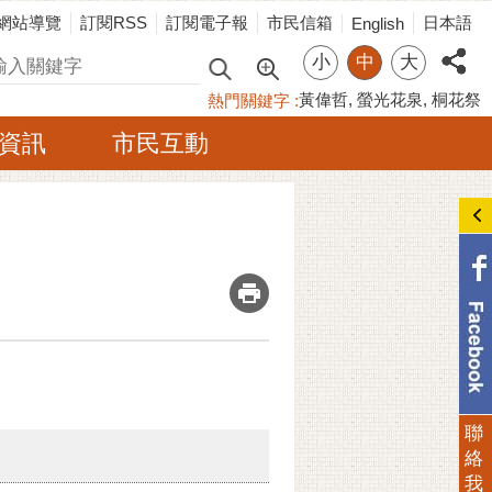
網站導覽
訂閱RSS
訂閱電子報
市民信箱
日本語
English
小
中
大
尋
黃偉哲
螢光花泉
桐花祭
熱門關鍵字
資訊
市民互動
_
聯
絡
我