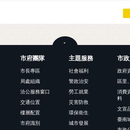
關閉
市府團隊
主題服務
市政
市長專區
社會福利
政府
局處組織
警政治安
區里
洽公服務窗口
勞工就業
消費
料
交通位置
災害防救
文宣
樓層配置
環保衛生
臺南
市府識別
城市發展
市政