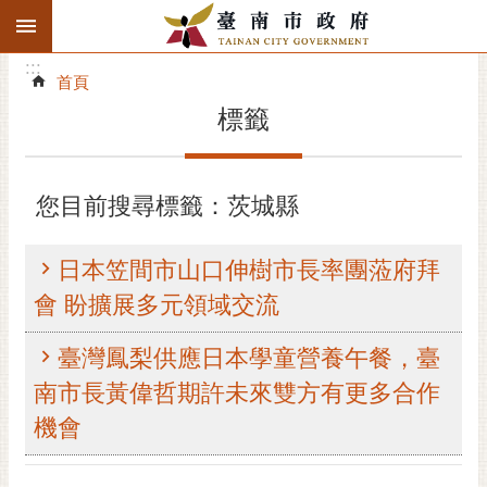
:::
搜
:::
跳到主要內容區塊
尋
:::
進
首頁
階
標籤
搜
尋
精彩府城
您目前搜尋標籤：茨城縣
市府動態
日本笠間市山口伸樹市長率團蒞府拜
市府團隊
會 盼擴展多元領域交流
主題服務
臺灣鳳梨供應日本學童營養午餐，臺
南市長黃偉哲期許未來雙方有更多合作
市政資訊
機會
市民互動