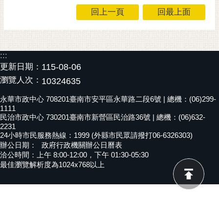
回上一頁
回最上面
黃
偉
哲
螢
:::
光
更新日期：
115-08-06
花
瀏覽人次：
10324635
泉
永華市政中心 708201臺南市安平區永華路二段6號 | 總機：(06)299-
桐
1111
民治市政中心 730201臺南市新營區民治路36號 | 總機：(06)632-
花
2231
祭
24小時市民服務熱線：1999 (外縣市民眾請撥打06-6326303)
辦公日期：
政府行政機關辦公日曆表
網
洽公時間：上午 8:00-12:00，下午 01:30-05:30
站
最佳瀏覽解析度為1024x768以上
導
覽
訂
閱