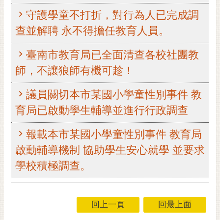
RSS
守護學童不打折，對行為人已完成調
訂
查並解聘 永不得擔任教育人員。
閱
電
臺南市教育局已全面清查各校社團教
子
師，不讓狼師有機可趁！
報
市
議員關切本市某國小學童性別事件 教
民
育局已啟動學生輔導並進行行政調查
信
箱
報載本市某國小學童性別事件 教育局
English
啟動輔導機制 協助學生安心就學 並要求
學校積極調查。
日
本
語
回上一頁
回最上面
隱