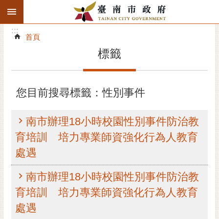
:::
搜
:::
跳到主要內容區塊
尋
:::
進
首頁
階
標籤
搜
尋
精彩府城
您目前搜尋標籤：性別事件
市府動態
南市辦理18小時校園性別事件防治教
市府團隊
育培訓 培力專業師資強化行為人教育
處遇
主題服務
南市辦理18小時校園性別事件防治教
市政資訊
育培訓 培力專業師資強化行為人教育
市民互動
處遇