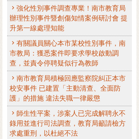
強化性別事件調查專業！南市教育局
黃
偉
辦理性別事件暨創傷知情案例研討會 提
哲
升第一線處理知能
螢
光
有關議員關心本市某校性別事件，南
花
市教局：獲悉案件即要求學校啟動調
泉
查，並責令停聘疑似行為教師
桐
花
南市教育局積極回應監察院糾正本市
祭
校安事件 已建置「主動清查、全面防
網
護」的措施 違法失職一律嚴懲
站
導
師生性平案，涉案人已完成解聘永不
覽
錄用並進行司法調查，教育局籲請檢方
訂
求處重刑，以杜絕不法
閱