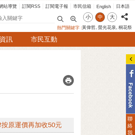
網站導覽
訂閱RSS
訂閱電子報
市民信箱
日本語
English
小
中
大
尋
黃偉哲
螢光花泉
桐花祭
熱門關鍵字
資訊
市民互動
_
聯
律按原運價再加收50元
絡
我