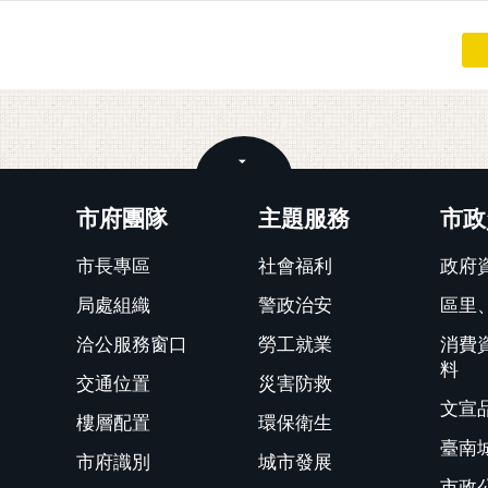
關閉
市府團隊
主題服務
市政
市長專區
社會福利
政府
局處組織
警政治安
區里
洽公服務窗口
勞工就業
消費
料
交通位置
災害防救
文宣
樓層配置
環保衛生
臺南
市府識別
城市發展
市政