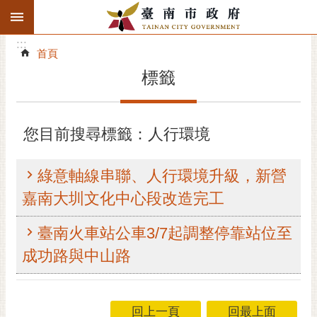
:::
搜
:::
跳到主要內容區塊
尋
:::
進
首頁
階
標籤
搜
尋
精彩府城
您目前搜尋標籤：人行環境
市府動態
綠意軸線串聯、人行環境升級，新營
市府團隊
嘉南大圳文化中心段改造完工
主題服務
臺南火車站公車3/7起調整停靠站位至
成功路與中山路
市政資訊
市民互動
回上一頁
回最上面