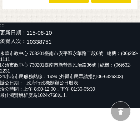
黃
偉
哲
:::
更新日期：
115-08-10
螢
瀏覽人次：
10338751
光
花
永華市政中心 708201臺南市安平區永華路二段6號 | 總機：(06)299-
泉
1111
民治市政中心 730201臺南市新營區民治路36號 | 總機：(06)632-
桐
2231
花
24小時市民服務熱線：1999 (外縣市民眾請撥打06-6326303)
辦公日期：
政府行政機關辦公日曆表
祭
洽公時間：上午 8:00-12:00，下午 01:30-05:30
最佳瀏覽解析度為1024x768以上
網
站
導
覽
訂
閱