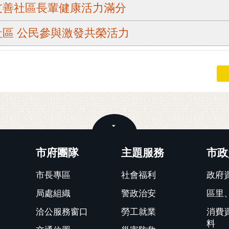
友善社區長輩健康活力滿分
區 公民參與激發共榮活力
關閉
市府團隊
主題服務
市政
市長專區
社會福利
政府
局處組織
警政治安
區里
洽公服務窗口
勞工就業
消費
料