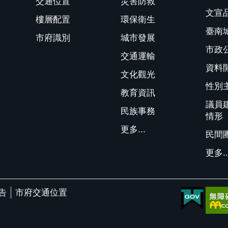
交通位置
災害防救
文宣
樓層配置
環保衛生
臺南
市府識別
城市發展
市政
交通運輸
資料
文化觀光
性別
教育資訊
議員
民族事務
情形
更多...
民間
更多..
告
市府交通位置