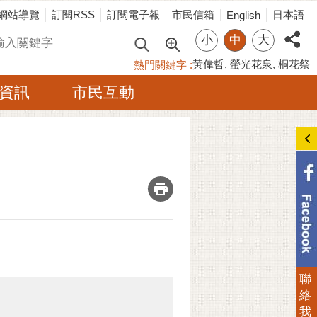
網站導覽
訂閱RSS
訂閱電子報
市民信箱
日本語
English
小
中
大
尋
黃偉哲
螢光花泉
桐花祭
熱門關鍵字
資訊
市民互動
_
聯
絡
我