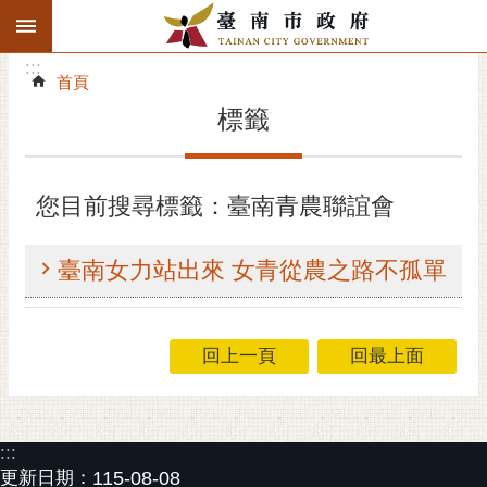
:::
搜
:::
跳到主要內容區塊
尋
:::
進
首頁
階
標籤
搜
尋
精彩府城
您目前搜尋標籤：臺南青農聯誼會
市府動態
臺南女力站出來 女青從農之路不孤單
市府團隊
主題服務
回上一頁
回最上面
市政資訊
:::
市民互動
更新日期：
115-08-08