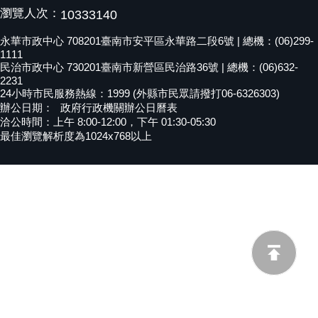
瀏覽人次：
10333140
黃
偉
永華市政中心 708201臺南市安平區永華路二段6號 | 總機：(06)299-
哲
1111
民治市政中心 730201臺南市新營區民治路36號 | 總機：(06)632-
螢
2231
24小時市民服務熱線：1999 (外縣市民眾請撥打06-6326303)
光
辦公日期：
政府行政機關辦公日曆表
花
洽公時間：上午 8:00-12:00，下午 01:30-05:30
泉
最佳瀏覽解析度為1024x768以上
桐
花
祭
網
站
導
覽
訂
閱