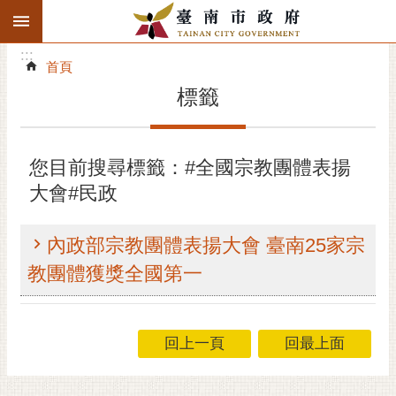
:::
搜
:::
跳到主要內容區塊
尋
:::
進
首頁
階
標籤
搜
尋
精彩府城
您目前搜尋標籤：#全國宗教團體表揚
大會#民政
市府動態
市府團隊
內政部宗教團體表揚大會 臺南25家宗
教團體獲獎全國第一
主題服務
市政資訊
回上一頁
回最上面
市民互動