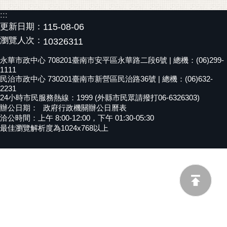
黃
:::
偉
更新日期：
115-08-06
哲
瀏覽人次：
10326311
螢
永華市政中心 708201臺南市安平區永華路二段6號 | 總機：(06)299-
光
1111
民治市政中心 730201臺南市新營區民治路36號 | 總機：(06)632-
花
2231
泉
24小時市民服務熱線：1999 (外縣市民眾請撥打06-6326303)
辦公日期：
政府行政機關辦公日曆表
桐
洽公時間：上午 8:00-12:00，下午 01:30-05:30
花
最佳瀏覽解析度為1024x768以上
祭
網
站
導
覽
訂
閱