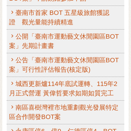
黃
臺南市首家 BOT 五星級旅館獲認
偉
哲
證 觀光量能持續精進
螢
公開「臺南市運動藝文休閒園區BOT
光
案」先期計畫書
花
泉
公告「臺南市運動藝文休閒園區BOT
桐
案」可行性評估報告(核定版)
花
祭
城西更新爐114年底試運轉、115年2
網
月正式營運 黃偉哲要求如期如質完工
站
導
南區喜樹灣裡市地重劃觀光發展特定
覽
區合作開發BOT案
訂
閱