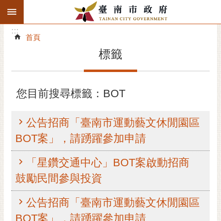
:::
搜
:::
跳到主要內容區塊
尋
:::
進
首頁
階
標籤
搜
尋
精彩府城
您目前搜尋標籤：BOT
市府動態
公告招商「臺南市運動藝文休閒園區
市府團隊
BOT案」，請踴躍參加申請
主題服務
「星鑽交通中心」BOT案啟動招商
鼓勵民間參與投資
市政資訊
公告招商「臺南市運動藝文休閒園區
市民互動
BOT案」，請踴躍參加申請