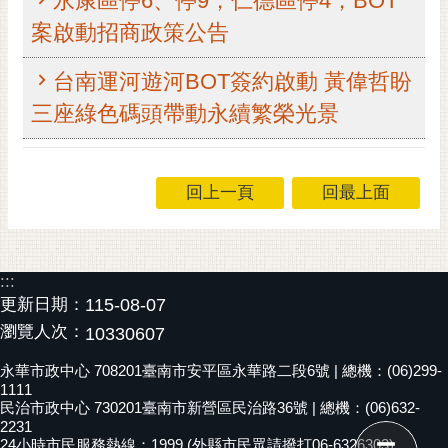
永康區停6、停9，仁德區停4，BOT
RSS
案啟動招商政策公告
訂
台南運河遊河BOT簽約啟動 黃偉哲盼
閱
電
三座綠色碼頭帶動永續繁榮光景
子
報
市
回上一頁
回最上面
民
信
箱
:::
English
更新日期：
115-08-07
瀏覽人次：
10330607
日
本
永華市政中心 708201臺南市安平區永華路二段6號 | 總機：(06)299-
語
1111
民治市政中心 730201臺南市新營區民治路36號 | 總機：(06)632-
2231
隱
24小時市民服務熱線：1999 (外縣市民眾請撥打06-6326303)