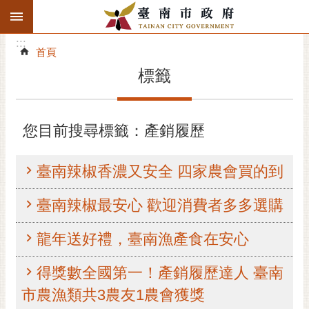
:::
搜
:::
跳到主要內容區塊
尋
:::
進
首頁
階
標籤
搜
尋
精彩府城
您目前搜尋標籤：產銷履歷
市府動態
臺南辣椒香濃又安全 四家農會買的到
市府團隊
臺南辣椒最安心 歡迎消費者多多選購
主題服務
龍年送好禮，臺南漁產食在安心
市政資訊
得獎數全國第一！產銷履歷達人 臺南
市民互動
市農漁類共3農友1農會獲獎