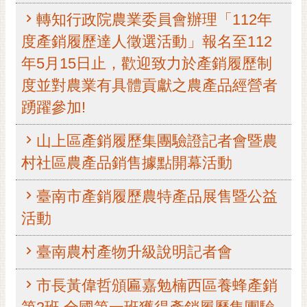
黃
轉知行政院農業委員會辦理「112年
偉
度產銷履歷達人徵選活動」報名至112
哲
年5月15日止，歡迎致力於產銷履歷制
螢
度並對農業有具體貢獻之農產品經營者
光
踴躍參加!
花
泉
山上區產銷履歷集團驗證記者會暨農
桐
村社區農產品銷售據點開幕活動
花
祭
臺南市產銷履歷農特產品展售暨公益
網
活動
站
導
臺南農村產物升級說明記者會
覽
市長黃偉哲頒匾嘉勉楠西區養蜂產銷
訂
閱