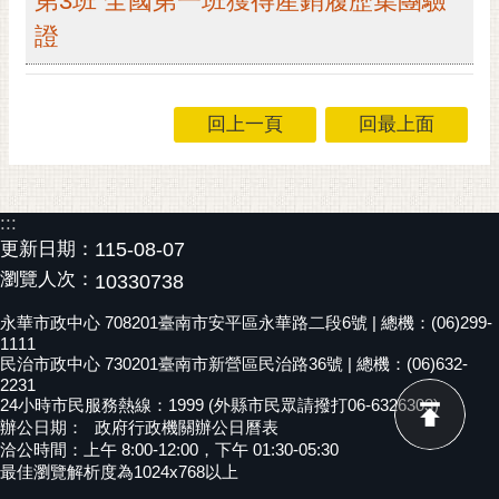
第3班 全國第一班獲得產銷履歷集團驗
RSS
證
訂
閱
電
回上一頁
回最上面
子
報
市
:::
民
更新日期：
115-08-07
信
瀏覽人次：
10330738
箱
永華市政中心 708201臺南市安平區永華路二段6號 | 總機：(06)299-
English
1111
民治市政中心 730201臺南市新營區民治路36號 | 總機：(06)632-
日
2231
本
24小時市民服務熱線：1999 (外縣市民眾請撥打06-6326303)
語
辦公日期：
政府行政機關辦公日曆表
洽公時間：上午 8:00-12:00，下午 01:30-05:30
最佳瀏覽解析度為1024x768以上
隱