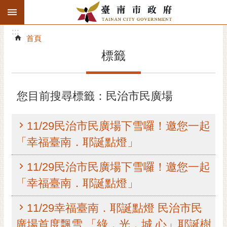
:::
搜
:::
跳到主要內容區塊
尋
:::
進
首頁
階
標籤
搜
尋
精彩府城
您目前搜尋標籤：民治市民廣場
市府動態
11/29民治市民廣場下雪囉！邀您一起
市府團隊
「幸福臺南．耶誕點燈」
主題服務
11/29民治市民廣場下雪囉！邀您一起
「幸福臺南．耶誕點燈」
市政資訊
11/29幸福臺南．耶誕點燈 民治市民
市民互動
廣場首度飄雪 「綠．光．城 心」耶誕樹