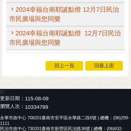
RSS
2024幸福台南耶誕點燈 12月7日民治
訂
市民廣場與您同樂
閱
電
2024幸福台南耶誕點燈 12月7日民治
子
市民廣場與您同樂
報
市
民
回上一頁
回最上面
信
箱
English
:::
日
更新日期：
115-08-09
本
瀏覽人次：
10334789
語
永華市政中心 708201臺南市安平區永華路二段6號 | 總機：(06)299-
1111
隱
民治市政中心 730201臺南市新營區民治路36號 | 總機：(06)632-