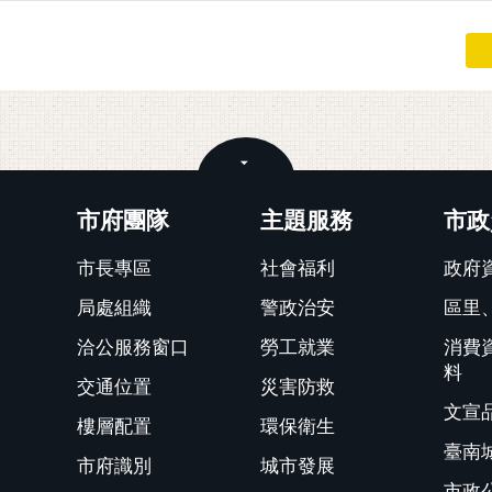
關閉
市府團隊
主題服務
市政
市長專區
社會福利
政府
局處組織
警政治安
區里
洽公服務窗口
勞工就業
消費
料
交通位置
災害防救
文宣
樓層配置
環保衛生
臺南
市府識別
城市發展
市政