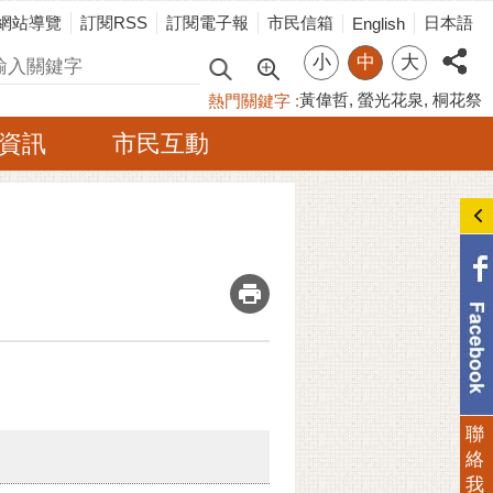
網站導覽
訂閱RSS
訂閱電子報
市民信箱
日本語
English
小
中
大
尋
黃偉哲
螢光花泉
桐花祭
熱門關鍵字
資訊
市民互動
_
聯
絡
我