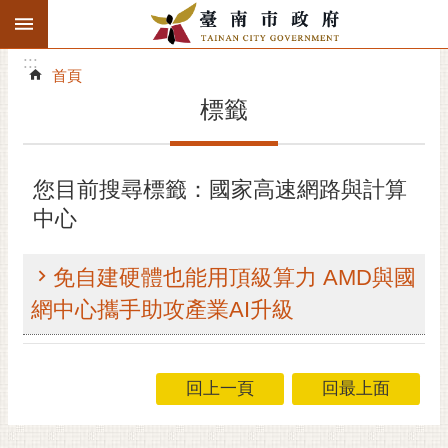
:::
搜
:::
跳到主要內容區塊
尋
:::
進
首頁
階
標籤
搜
尋
精彩府城
您目前搜尋標籤：國家高速網路與計算
中心
市府動態
市府團隊
免自建硬體也能用頂級算力 AMD與國
網中心攜手助攻產業AI升級
主題服務
市政資訊
回上一頁
回最上面
市民互動