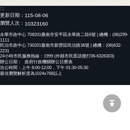
黃
:::
偉
更新日期：
115-08-06
哲
瀏覽人次：
10323160
螢
永華市政中心 708201臺南市安平區永華路二段6號 | 總機：(06)299-
光
1111
民治市政中心 730201臺南市新營區民治路36號 | 總機：(06)632-
花
2231
泉
24小時市民服務熱線：1999 (外縣市民眾請撥打06-6326303)
辦公日期：
政府行政機關辦公日曆表
桐
洽公時間：上午 8:00-12:00，下午 01:30-05:30
花
最佳瀏覽解析度為1024x768以上
祭
網
站
導
覽
訂
閱