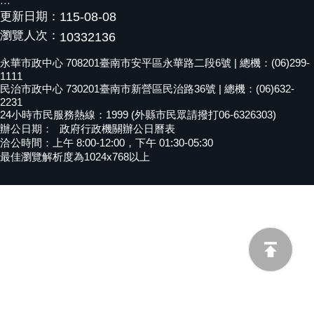
:::
更新日期：
115-08-08
黃
偉
瀏覽人次：
10332136
哲
永華市政中心 708201臺南市安平區永華路二段6號 | 總機：(06)299-
1111
螢
民治市政中心 730201臺南市新營區民治路36號 | 總機：(06)632-
光
2231
花
24小時市民服務熱線：1999 (外縣市民眾請撥打06-6326303)
泉
辦公日期：
政府行政機關辦公日曆表
洽公時間：上午 8:00-12:00，下午 01:30-05:30
桐
最佳瀏覽解析度為1024x768以上
花
祭
網
站
導
覽
訂
閱