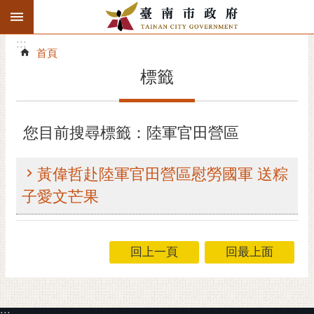
:::
搜
:::
跳到主要內容區塊
尋
:::
進
首頁
階
標籤
搜
尋
精彩府城
您目前搜尋標籤：陸軍官田營區
市府動態
黃偉哲赴陸軍官田營區慰勞國軍 送粽
市府團隊
子愛文芒果
主題服務
回上一頁
回最上面
市政資訊
市民互動