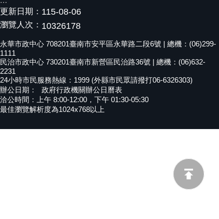
:::
更新日期：
115-08-06
黃
偉
瀏覽人次：
10326178
哲
永華市政中心 708201臺南市安平區永華路二段6號 | 總機：(06)299-
1111
螢
民治市政中心 730201臺南市新營區民治路36號 | 總機：(06)632-
光
2231
花
24小時市民服務熱線：1999 (外縣市民眾請撥打06-6326303)
泉
辦公日期：
政府行政機關辦公日曆表
洽公時間：上午 8:00-12:00，下午 01:30-05:30
桐
最佳瀏覽解析度為1024x768以上
花
祭
網
站
導
覽
訂
閱