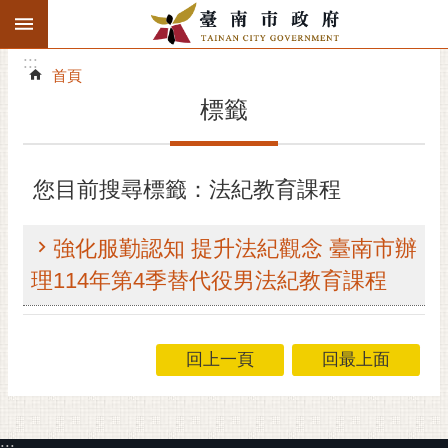
:::
搜
:::
跳到主要內容區塊
尋
:::
進
首頁
階
標籤
搜
尋
精彩府城
您目前搜尋標籤：法紀教育課程
市府動態
強化服勤認知 提升法紀觀念 臺南市辦
市府團隊
理114年第4季替代役男法紀教育課程
主題服務
回上一頁
回最上面
市政資訊
市民互動