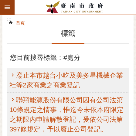
:::
搜
:::
跳到主要內容區塊
尋
:::
進
首頁
階
標籤
搜
尋
精彩府城
您目前搜尋標籤：#處分
市府動態
廢止本市越台小吃及美多星機械企業
市府團隊
社等2家商業之商業登記
主題服務
聯翔能源股份有限公司因有公司法第
10條規定之情事，惟迄今未依本府限定
市政資訊
之期限內申請解散登記，爰依公司法第
市民互動
397條規定，予以廢止公司登記。