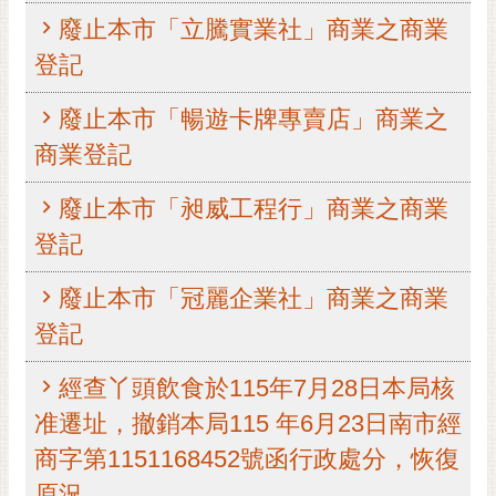
廢止本市「立騰實業社」商業之商業
黃
偉
登記
哲
廢止本市「暢遊卡牌專賣店」商業之
螢
光
商業登記
花
泉
廢止本市「昶威工程行」商業之商業
登記
桐
花
祭
廢止本市「冠麗企業社」商業之商業
登記
網
站
經查丫頭飲食於115年7月28日本局核
導
准遷址，撤銷本局115 年6月23日南市經
覽
商字第1151168452號函行政處分，恢復
訂
原況
閱