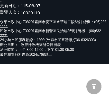
:::
更新日期：
115-08-07
黃
偉
瀏覽人次：
10329110
哲
永華市政中心 708201臺南市安平區永華路二段6號 | 總機：(06)299-
1111
螢
民治市政中心 730201臺南市新營區民治路36號 | 總機：(06)632-
光
2231
花
24小時市民服務熱線：1999 (外縣市民眾請撥打06-6326303)
泉
辦公日期：
政府行政機關辦公日曆表
洽公時間：上午 8:00-12:00，下午 01:30-05:30
桐
最佳瀏覽解析度為1024x768以上
花
祭
網
站
導
覽
訂
閱