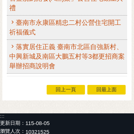
禮
黃
偉
哲
臺南市永康區精忠二村公營住宅開工
祈福儀式
螢
光
落實居住正義 臺南市北區自強新村、
花
泉
中興新城及南區大鵬五村等3都更招商案
舉辦招商說明會
桐
花
祭
回上一頁
回最上面
網
站
導
覽
:::
更新日期：
115-08-05
訂
瀏覽人次：
10321525
閱