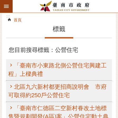
:::
搜
:::
跳到主要內容區塊
尋
:::
進
首頁
階
標籤
搜
尋
精彩府城
您目前搜尋標籤：公營住宅
市府動態
「臺南市小東路北側公營住宅興建工
市府團隊
程」上樑典禮
主題服務
北區九六新村都更招商說明會 市府
可取得約250戶公營住宅
市政資訊
「臺南市仁德區二空新村眷改土地標
市民互動
售暨規劃開發(A區)案」公營住宅動土典