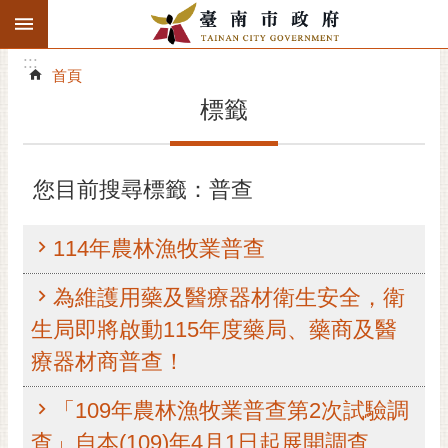
:::
搜
:::
跳到主要內容區塊
尋
:::
進
首頁
階
標籤
搜
尋
精彩府城
您目前搜尋標籤：普查
市府動態
114年農林漁牧業普查
市府團隊
為維護用藥及醫療器材衛生安全，衛
主題服務
生局即將啟動115年度藥局、藥商及醫
療器材商普查！
市政資訊
「109年農林漁牧業普查第2次試驗調
市民互動
查」自本(109)年4月1日起展開調查