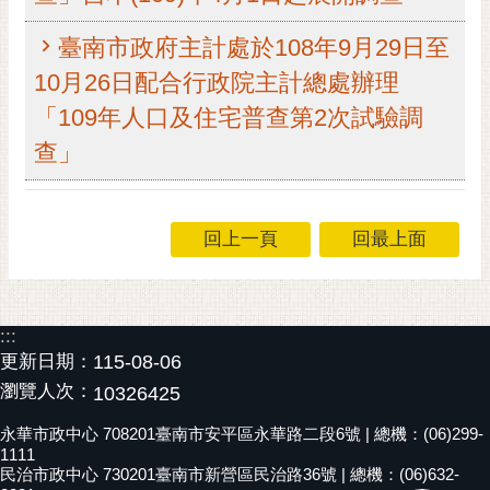
黃
臺南市政府主計處於108年9月29日至
偉
哲
10月26日配合行政院主計總處辦理
「109年人口及住宅普查第2次試驗調
螢
光
查」
花
泉
回上一頁
回最上面
桐
花
祭
:::
網
更新日期：
115-08-06
站
瀏覽人次：
導
10326425
覽
永華市政中心 708201臺南市安平區永華路二段6號 | 總機：(06)299-
1111
訂
民治市政中心 730201臺南市新營區民治路36號 | 總機：(06)632-
閱