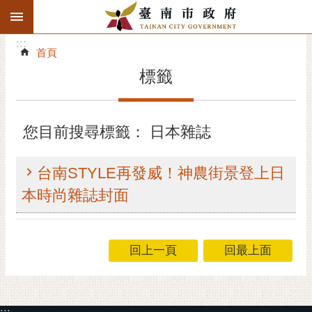
:::
搜
:::
跳到主要內容區塊
尋
:::
進
首頁
階
標籤
搜
尋
精彩府城
您目前搜尋標籤： 日本雜誌
市府動態
台南STYLE再發威！神農街景登上日
市府團隊
本時尚雜誌封面
主題服務
回上一頁
回最上面
市政資訊
市民互動