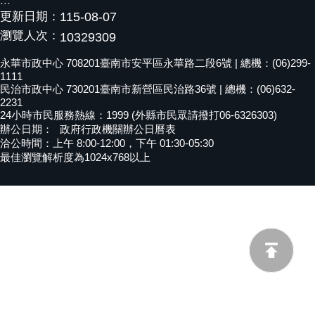
:::
更新日期：
115-08-07
黃
偉
瀏覽人次：
10329309
哲
永華市政中心 708201臺南市安平區永華路二段6號 | 總機：(06)299-
1111
螢
民治市政中心 730201臺南市新營區民治路36號 | 總機：(06)632-
光
2231
花
24小時市民服務熱線：1999 (外縣市民眾請撥打06-6326303)
泉
辦公日期：
政府行政機關辦公日曆表
洽公時間：上午 8:00-12:00，下午 01:30-05:30
桐
最佳瀏覽解析度為1024x768以上
花
祭
網
站
導
覽
訂
閱