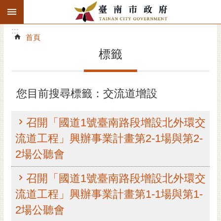
:::
搜
:::
跳到主要內容區塊
尋
:::
進
首頁
階
標籤
搜
尋
精彩府城
您目前搜尋標籤：交流道增設
市府動態
召開「國道1號臺南路段增設北外環交
市府團隊
流道工程」興辦事業計畫第2-1場與第2-
2場公聽會
主題服務
召開「國道1號臺南路段增設北外環交
市政資訊
流道工程」興辦事業計畫第1-1場與第1-
市民互動
2場公聽會