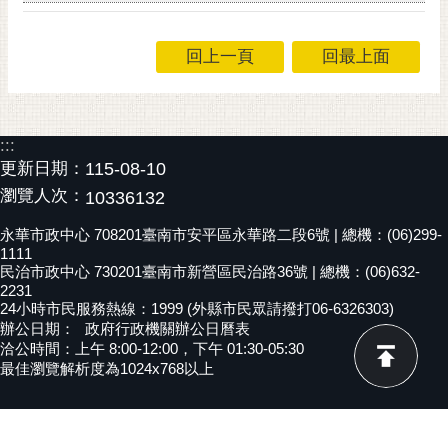
黃
偉
回上一頁
回最上面
哲
螢
光
:::
花
更新日期：
115-08-10
泉
瀏覽人次：
10336132
桐
永華市政中心 708201臺南市安平區永華路二段6號 | 總機：(06)299-
花
1111
祭
民治市政中心 730201臺南市新營區民治路36號 | 總機：(06)632-
2231
24小時市民服務熱線：1999 (外縣市民眾請撥打06-6326303)
網
辦公日期：
政府行政機關辦公日曆表
站
洽公時間：上午 8:00-12:00，下午 01:30-05:30
導
最佳瀏覽解析度為1024x768以上
覽
訂
閱