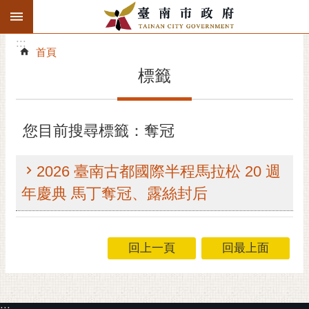
:::
搜
:::
跳到主要內容區塊
尋
:::
進
首頁
階
標籤
搜
尋
精彩府城
您目前搜尋標籤：奪冠
市府動態
2026 臺南古都國際半程馬拉松 20 週
市府團隊
年慶典 馬丁奪冠、露絲封后
主題服務
回上一頁
回最上面
市政資訊
市民互動