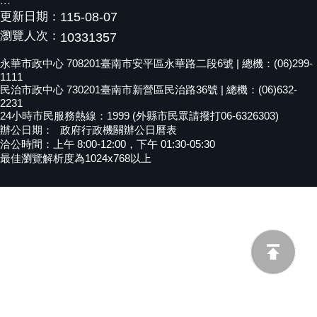
:::
更新日期：
115-08-07
黃
偉
瀏覽人次：
10331357
哲
永華市政中心 708201臺南市安平區永華路二段6號 | 總機：(06)299-
1111
螢
民治市政中心 730201臺南市新營區民治路36號 | 總機：(06)632-
光
2231
花
24小時市民服務熱線：1999 (外縣市民眾請撥打06-6326303)
泉
辦公日期：
政府行政機關辦公日曆表
洽公時間：上午 8:00-12:00，下午 01:30-05:30
桐
最佳瀏覽解析度為1024x768以上
花
祭
網
站
導
覽
訂
閱