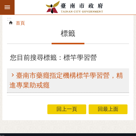
:::
搜
:::
跳到主要內容區塊
尋
:::
進
首頁
階
標籤
搜
尋
精彩府城
您目前搜尋標籤：標竿學習營
市府動態
臺南市藥癮指定機構標竿學習營，精
市府團隊
進專業助戒癮
主題服務
回上一頁
回最上面
市政資訊
市民互動