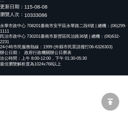
:::
更新日期：
115-08-08
黃
偉
瀏覽人次：
10333086
哲
永華市政中心 708201臺南市安平區永華路二段6號 | 總機：(06)299-
1111
螢
民治市政中心 730201臺南市新營區民治路36號 | 總機：(06)632-
光
2231
花
24小時市民服務熱線：1999 (外縣市民眾請撥打06-6326303)
泉
辦公日期：
政府行政機關辦公日曆表
洽公時間：上午 8:00-12:00，下午 01:30-05:30
桐
最佳瀏覽解析度為1024x768以上
花
祭
網
站
導
覽
訂
閱