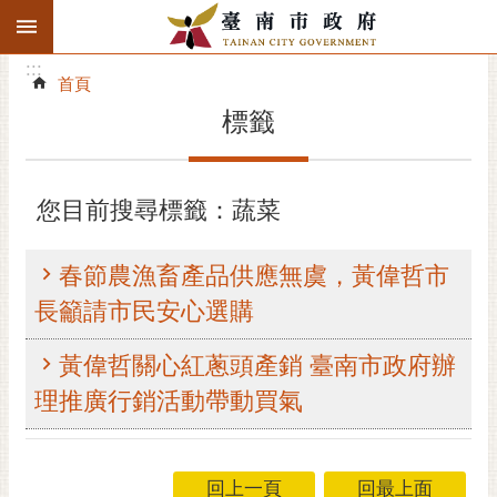
:::
搜
:::
跳到主要內容區塊
尋
:::
進
首頁
階
標籤
搜
尋
精彩府城
您目前搜尋標籤：蔬菜
市府動態
春節農漁畜產品供應無虞，黃偉哲市
市府團隊
長籲請市民安心選購
主題服務
黃偉哲關心紅蔥頭產銷 臺南市政府辦
理推廣行銷活動帶動買氣
市政資訊
市民互動
回上一頁
回最上面