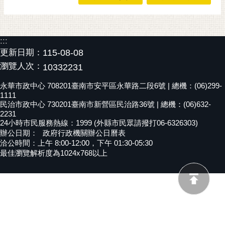
黃
偉
哲
:::
更新日期：
115-08-08
螢
瀏覽人次：
10332231
光
花
永華市政中心 708201臺南市安平區永華路二段6號 | 總機：(06)299-
泉
1111
民治市政中心 730201臺南市新營區民治路36號 | 總機：(06)632-
桐
2231
花
24小時市民服務熱線：1999 (外縣市民眾請撥打06-6326303)
辦公日期：
政府行政機關辦公日曆表
祭
洽公時間：上午 8:00-12:00，下午 01:30-05:30
最佳瀏覽解析度為1024x768以上
網
站
導
覽
訂
閱