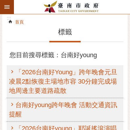
:::
搜
:::
跳到主要內容區塊
尋
:::
進
首頁
階
標籤
搜
尋
精彩府城
您目前搜尋標籤：台南好young
市府動態
「2026台南好Young」跨年晚會元旦
市府團隊
凌晨2點恢復主場地市容 30分鐘完成場
地周邊主要道路疏散
主題服務
台南好young跨年晚會 活動交通資訊
市政資訊
提醒
市民互動
「2026台南好young」耶誕搖滾演唱