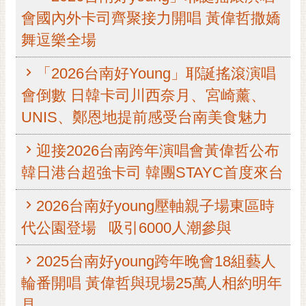
會國內外卡司齊聚接力開唱 黃偉哲撒嬌
黃
偉
舞逗樂全場
哲
「2026台南好Young」耶誕搖滾演唱
螢
光
會倒數 日韓卡司川西奈月、宮崎薰、
花
UNIS、鄭恩地提前感受台南美食魅力
泉
迎接2026台南跨年演唱會黃偉哲公布
桐
花
韓日港台超強卡司 韓團STAYC首度來台
祭
2026台南好young壓軸親子場東區時
網
代公園登場 吸引6000人潮參與
站
導
2025台南好young跨年晚會18組藝人
覽
輪番開唱 黃偉哲與現場25萬人相約明年
訂
見
閱