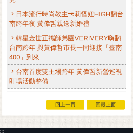
RSS
日本流行時尚教主卡莉怪妞HIGH翻台
訂
南跨年夜 黃偉哲親送新婚禮
閱
電
韓星金世正攜師弟團VERIVERY嗨翻
子
報
台南跨年 與黃偉哲市長一同迎接「臺南
市
400」到來
民
信
台南首度雙主場跨年 黃偉哲新營巡視
箱
盯場活動整備
English
日
回上一頁
回最上面
本
語
隱
:::