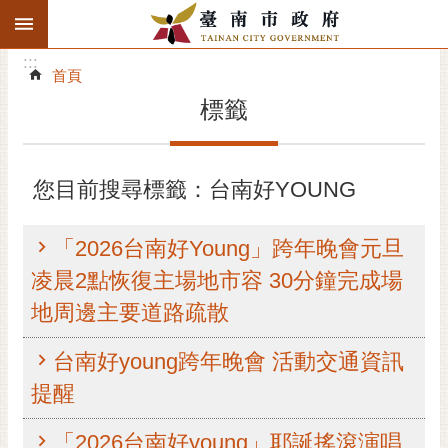
:::
搜
:::
跳到主要內容區塊
尋
:::
進
首頁
階
標籤
搜
尋
精彩府城
您目前搜尋標籤：台南好YOUNG
市府動態
「2026台南好Young」跨年晚會元旦
市府團隊
凌晨2點恢復主場地市容 30分鐘完成場
地周邊主要道路疏散
主題服務
台南好young跨年晚會 活動交通資訊
市政資訊
提醒
市民互動
「2026台南好young」耶誕搖滾演唱