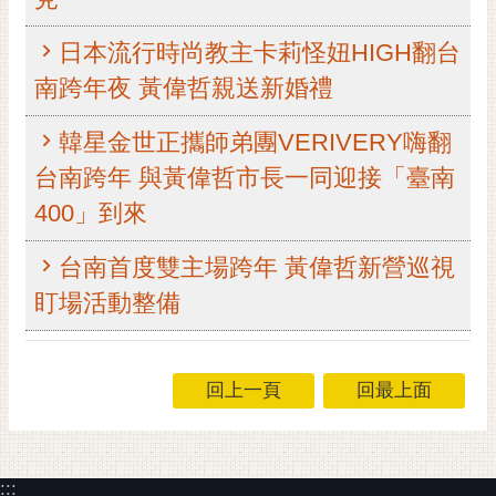
RSS
日本流行時尚教主卡莉怪妞HIGH翻台
訂
南跨年夜 黃偉哲親送新婚禮
閱
電
韓星金世正攜師弟團VERIVERY嗨翻
子
報
台南跨年 與黃偉哲市長一同迎接「臺南
市
400」到來
民
信
台南首度雙主場跨年 黃偉哲新營巡視
箱
盯場活動整備
English
日
回上一頁
回最上面
本
語
隱
:::