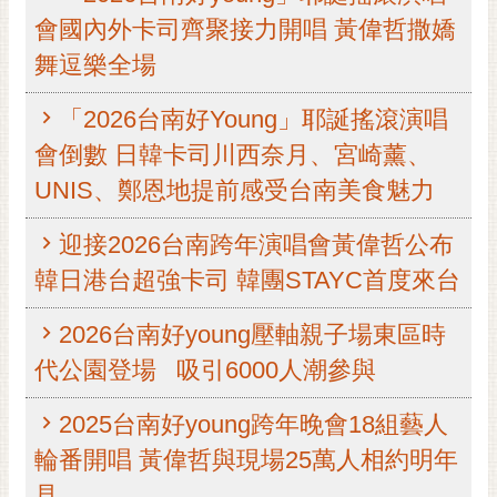
會國內外卡司齊聚接力開唱 黃偉哲撒嬌
黃
偉
舞逗樂全場
哲
「2026台南好Young」耶誕搖滾演唱
螢
光
會倒數 日韓卡司川西奈月、宮崎薰、
花
UNIS、鄭恩地提前感受台南美食魅力
泉
迎接2026台南跨年演唱會黃偉哲公布
桐
花
韓日港台超強卡司 韓團STAYC首度來台
祭
2026台南好young壓軸親子場東區時
網
代公園登場 吸引6000人潮參與
站
導
2025台南好young跨年晚會18組藝人
覽
輪番開唱 黃偉哲與現場25萬人相約明年
訂
見
閱