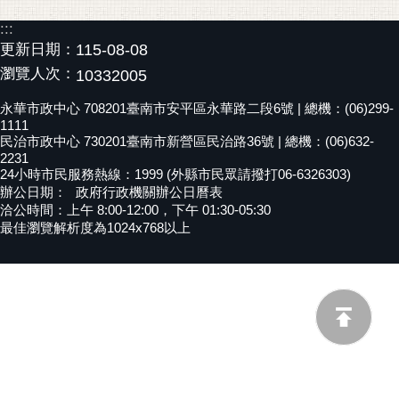
黃
:::
偉
更新日期：
115-08-08
哲
瀏覽人次：
10332005
螢
永華市政中心 708201臺南市安平區永華路二段6號 | 總機：(06)299-
光
1111
花
民治市政中心 730201臺南市新營區民治路36號 | 總機：(06)632-
2231
泉
24小時市民服務熱線：1999 (外縣市民眾請撥打06-6326303)
辦公日期：
政府行政機關辦公日曆表
桐
洽公時間：上午 8:00-12:00，下午 01:30-05:30
花
最佳瀏覽解析度為1024x768以上
祭
網
站
導
覽
訂
閱