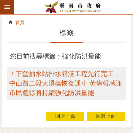
:::
搜
:::
跳到主要內容區塊
尋
:::
進
首頁
階
標籤
搜
尋
精彩府城
您目前搜尋標籤：強化防洪量能
市府動態
下營抽水站排水箱涵工程先行完工，
市府團隊
中山路二段大溪橋恢復通車 黃偉哲感謝
市民體諒將持續強化防洪量能
主題服務
市政資訊
回上一頁
回最上面
市民互動