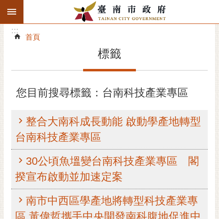
:::
搜
:::
跳到主要內容區塊
尋
:::
進
首頁
階
標籤
搜
尋
精彩府城
您目前搜尋標籤：台南科技產業專區
市府動態
整合大南科成長動能 啟動學產地轉型
市府團隊
台南科技產業專區
主題服務
30公頃魚塭變台南科技產業專區 閣
揆宣布啟動並加速定案
市政資訊
南市中西區學產地將轉型科技產業專
市民互動
區 黃偉哲攜手中央開發南科腹地促進中