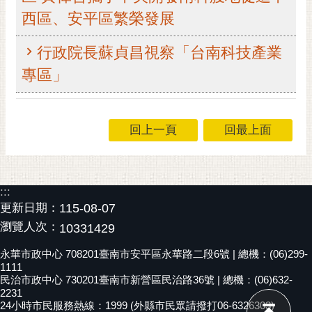
西區、安平區繁榮發展
黃
偉
哲
行政院長蘇貞昌視察「台南科技產業
專區」
螢
光
花
泉
回上一頁
回最上面
桐
花
祭
:::
更新日期：
115-08-07
網
瀏覽人次：
10331429
站
導
永華市政中心 708201臺南市安平區永華路二段6號 | 總機：(06)299-
覽
1111
民治市政中心 730201臺南市新營區民治路36號 | 總機：(06)632-
2231
訂
24小時市民服務熱線：1999 (外縣市民眾請撥打06-6326303)
閱