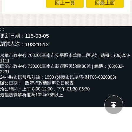
回上一頁
回最上面
黃
偉
哲
:::
螢
更新日期：
115-08-05
光
瀏覽人次：
10321513
花
泉
永華市政中心 708201臺南市安平區永華路二段6號 | 總機：(06)299-
1111
桐
民治市政中心 730201臺南市新營區民治路36號 | 總機：(06)632-
花
2231
24小時市民服務熱線：1999 (外縣市民眾請撥打06-6326303)
祭
辦公日期：
政府行政機關辦公日曆表
洽公時間：上午 8:00-12:00，下午 01:30-05:30
網
最佳瀏覽解析度為1024x768以上
站
導
覽
訂
閱