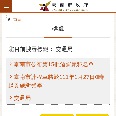
:::
搜
:::
跳到主要內容區塊
尋
:::
進
首頁
階
標籤
搜
尋
精彩府城
您目前搜尋標籤： 交通局
市府動態
臺南市公布第15批酒駕累犯名單
市府團隊
臺南市計程車將於111年1月27日0時
主題服務
起實施新費率
市政資訊
交通局
市民互動