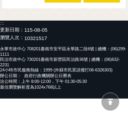
黃
偉
哲
:::
更新日期：
115-08-05
螢
瀏覽人次：
10321517
光
花
永華市政中心 708201臺南市安平區永華路二段6號 | 總機：(06)299-
泉
1111
民治市政中心 730201臺南市新營區民治路36號 | 總機：(06)632-
桐
2231
花
24小時市民服務熱線：1999 (外縣市民眾請撥打06-6326303)
辦公日期：
政府行政機關辦公日曆表
祭
洽公時間：上午 8:00-12:00，下午 01:30-05:30
最佳瀏覽解析度為1024x768以上
網
站
導
覽
訂
閱