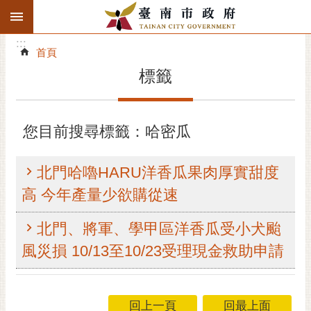
:::
搜
:::
跳到主要內容區塊
尋
:::
進
首頁
階
標籤
搜
尋
精彩府城
您目前搜尋標籤：哈密瓜
市府動態
北門哈嚕HARU洋香瓜果肉厚實甜度
市府團隊
高 今年產量少欲購從速
主題服務
北門、將軍、學甲區洋香瓜受小犬颱
風災損 10/13至10/23受理現金救助申請
市政資訊
市民互動
回上一頁
回最上面