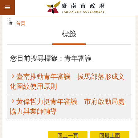
:::
搜
:::
跳到主要內容區塊
尋
:::
進
首頁
階
標籤
搜
尋
精彩府城
您目前搜尋標籤：青年審議
市府動態
臺南推動青年審議 拔馬部落形成文
市府團隊
化圖紋使用原則
主題服務
黃偉哲力挺青年審議 市府啟動局處
協力與業師輔導
市政資訊
市民互動
回上一頁
回最上面