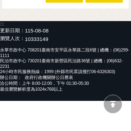
黃
偉
哲
:::
更新日期：
115-08-08
螢
瀏覽人次：
10333149
光
花
永華市政中心 708201臺南市安平區永華路二段6號 | 總機：(06)299-
泉
1111
民治市政中心 730201臺南市新營區民治路36號 | 總機：(06)632-
桐
2231
花
24小時市民服務熱線：1999 (外縣市民眾請撥打06-6326303)
辦公日期：
政府行政機關辦公日曆表
祭
洽公時間：上午 8:00-12:00，下午 01:30-05:30
最佳瀏覽解析度為1024x768以上
網
站
導
覽
訂
閱