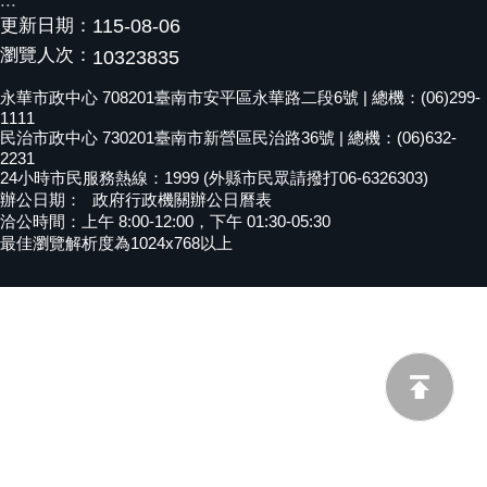
:::
更新日期：
115-08-06
黃
偉
瀏覽人次：
10323835
哲
永華市政中心 708201臺南市安平區永華路二段6號 | 總機：(06)299-
1111
螢
民治市政中心 730201臺南市新營區民治路36號 | 總機：(06)632-
光
2231
花
24小時市民服務熱線：1999 (外縣市民眾請撥打06-6326303)
泉
辦公日期：
政府行政機關辦公日曆表
洽公時間：上午 8:00-12:00，下午 01:30-05:30
桐
最佳瀏覽解析度為1024x768以上
花
祭
網
站
導
覽
訂
閱