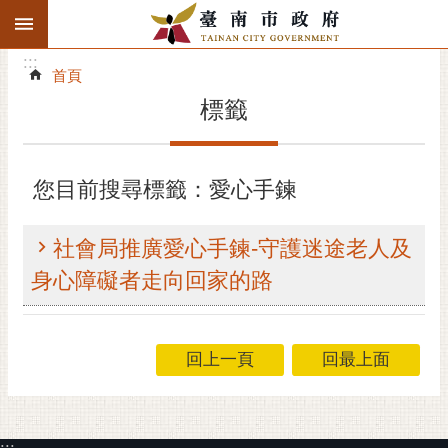
:::
搜
:::
跳到主要內容區塊
尋
:::
進
首頁
階
標籤
搜
尋
精彩府城
您目前搜尋標籤：愛心手鍊
市府動態
社會局推廣愛心手鍊-守護迷途老人及
市府團隊
身心障礙者走向回家的路
主題服務
回上一頁
回最上面
市政資訊
市民互動