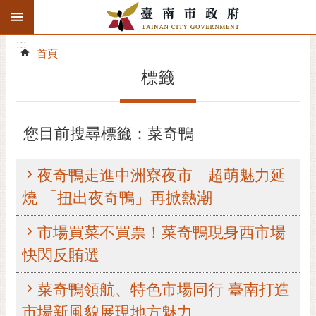
:::
搜
:::
跳到主要內容區塊
尋
:::
進
首頁
階
標籤
搜
尋
精彩府城
您目前搜尋標籤：菜奇鴨
市府動態
夜奇鴨走進中洲寮夜市 超萌魅力延
市府團隊
燒 「扭出夜奇鴨」再掀熱潮
主題服務
市場買菜不買票！菜奇鴨現身西市場
快閃反賄選
市政資訊
菜奇鴨領航、特色市場同行 臺南打造
市民互動
市場新風貌展現地方魅力