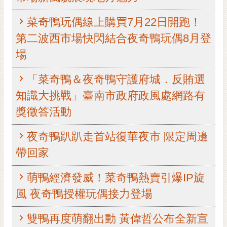
黃
菜奇鴨玩偶線上購買7月22日開跑！
偉
哲
第二波西市場快閃結合夜奇鴨玩偶8月登
場
螢
光
「菜奇鴨＆夜奇鴨守護府城．反賄選
花
泉
知識大挑戰」臺南市政府政風處網路有
獎徵答活動
桐
花
祭
夜奇鴨趴趴走首站復華夜市 限定周邊
帶回家
網
站
萌鴨經濟發威！菜奇鴨熱賣引爆IP旋
導
風 夜奇鴨授權玩偶接力登場
覽
訂
雙鴨再度萌翻出動 黃偉哲公布全新宣
閱