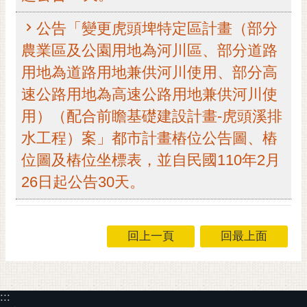
黃
公告「變更虎頭埤特定區計畫（部分
偉
農業區及公園用地為河川區、部分道路
哲
用地為道路用地兼供河川使用、部分高
螢
光
速公路用地為高速公路用地兼供河川使
花
用）（配合前瞻基礎建設計畫-虎頭溪排
泉
水工程）案」都市計畫樁位公告圖、樁
桐
位圖及樁位坐標表，並自民國110年2月
花
26日起公告30天。
祭
網
站
回上一頁
回最上面
導
覽
訂
:::
閱