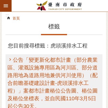
:::
搜
:::
跳到主要內容區塊
尋
:::
進
首頁
階
標籤
搜
尋
精彩府城
您目前搜尋標籤：虎頭溪排水工程
市府動態
公告「變更新化都市計畫（部分農業
市府團隊
區、灌溉設施專用區為河川區、部分道
路用地為道路用地兼供河川使用）（配
主題服務
合前瞻基礎建設計畫-虎頭溪排水工
市政資訊
程）」案都市計畫樁位公告圖、樁位圖
及樁位坐標表，並自民國110年3月5日
市民互動
起公告30天。