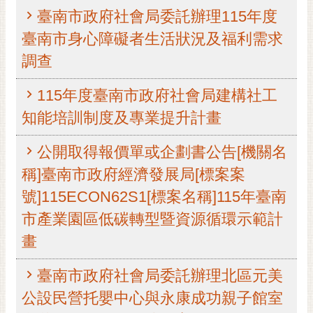
臺南市政府社會局委託辦理115年度
黃
偉
臺南市身心障礙者生活狀況及福利需求
哲
調查
螢
115年度臺南市政府社會局建構社工
光
花
知能培訓制度及專業提升計畫
泉
公開取得報價單或企劃書公告[機關名
桐
花
稱]臺南市政府經濟發展局[標案案
祭
號]115ECON62S1[標案名稱]115年臺南
市產業園區低碳轉型暨資源循環示範計
網
站
畫
導
覽
臺南市政府社會局委託辦理北區元美
訂
公設民營托嬰中心與永康成功親子館室
閱