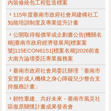
內裝修統包工程監造標案
RSS
115年度臺南市政府社會局建構社工
訂
閱
知能培訓制度及專業提升計畫
電
子
公開取得報價單或企劃書公告[機關名
報
稱]臺南市政府經濟發展局[標案案
市
號]115ECON61S1[標案名稱]2026前進
民
大南方論壇委託專業服務案
信
箱
臺南市政府社會局委託辦理「臺南市
English
安置於成人機構之身心障礙兒少整合支
日
持服務計畫」
本
語
韌性重建、共好未來－臺南市風災社
區復原關懷計畫成果發表會
隱