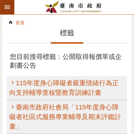
:::
搜
:::
跳到主要內容區塊
尋
:::
進
首頁
階
標籤
搜
尋
精彩府城
您目前搜尋標籤：公開取得報價單或企
劃書公告
市府動態
市府團隊
115年度身心障礙者嚴重情緒行為正
向支持輔導查核暨教育訓練計畫
主題服務
臺南市政府社會局「115年度身心障
市政資訊
礙者社區式服務專業輔導及期末評鑑計
市民互動
畫」