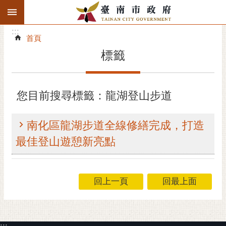
:::
搜
:::
跳到主要內容區塊
尋
:::
進
首頁
階
標籤
搜
尋
精彩府城
您目前搜尋標籤：龍湖登山步道
市府動態
南化區龍湖步道全線修繕完成，打造
市府團隊
最佳登山遊憩新亮點
主題服務
回上一頁
回最上面
市政資訊
市民互動