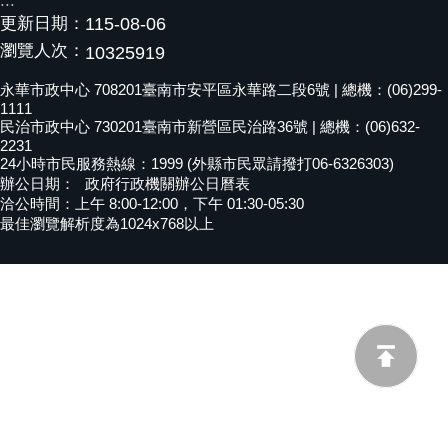
:::
更新日期：
115-08-06
黃
偉
瀏覽人次：
10325919
哲
永華市政中心 708201臺南市安平區永華路二段6號 | 總機：(06)299-
1111
螢
民治市政中心 730201臺南市新營區民治路36號 | 總機：(06)632-
光
2231
花
24小時市民服務熱線：1999 (外縣市民眾請撥打06-6326303)
泉
辦公日期：
政府行政機關辦公日曆表
洽公時間：上午 8:00-12:00，下午 01:30-05:30
桐
最佳瀏覽解析度為1024x768以上
花
祭
網
站
導
覽
訂
閱