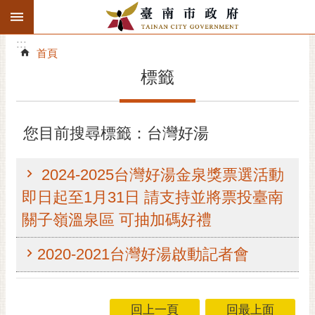
:::
搜
:::
跳到主要內容區塊
尋
:::
進
首頁
階
標籤
搜
尋
精彩府城
您目前搜尋標籤：台灣好湯
市府動態
2024-2025台灣好湯金泉獎票選活動
市府團隊
即日起至1月31日 請支持並將票投臺南
關子嶺溫泉區 可抽加碼好禮
主題服務
2020-2021台灣好湯啟動記者會
市政資訊
市民互動
回上一頁
回最上面