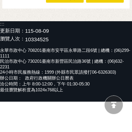
黃
偉
哲
:::
更新日期：
115-08-09
螢
瀏覽人次：
10334525
光
花
永華市政中心 708201臺南市安平區永華路二段6號 | 總機：(06)299-
泉
1111
民治市政中心 730201臺南市新營區民治路36號 | 總機：(06)632-
桐
2231
花
24小時市民服務熱線：1999 (外縣市民眾請撥打06-6326303)
辦公日期：
政府行政機關辦公日曆表
祭
洽公時間：上午 8:00-12:00，下午 01:30-05:30
最佳瀏覽解析度為1024x768以上
網
站
導
覽
訂
閱