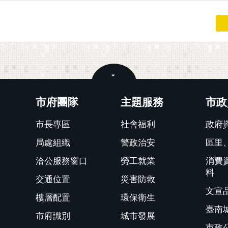
關閉
市府團隊
主題服務
市政
市長專區
社會福利
政府
局處組織
警政治安
區里
洽公服務窗口
勞工就業
消費
料
交通位置
災害防救
文宣
樓層配置
環保衛生
臺南
市府識別
城市發展
市政