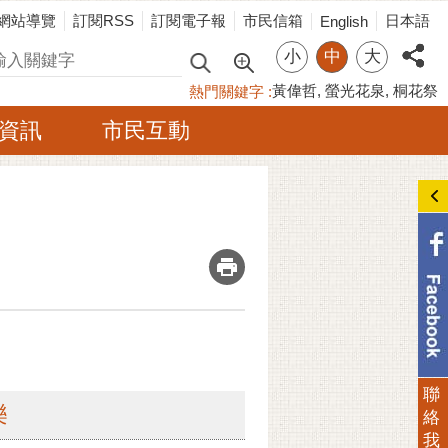
網站導覽
訂閱RSS
訂閱電子報
市民信箱
日本語
English
小
中
大
尋
黃偉哲
螢光花泉
桐花祭
熱門關鍵字
資訊
市民互動
_
聯
樂
絡
我