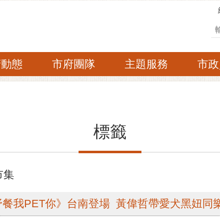
搜
府動態
市府團隊
主題服務
市政
標籤
市集
餐我PET你》台南登場 黃偉哲帶愛犬黑妞同