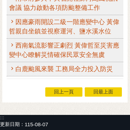
會議 協力啟動各項防颱整備工作
黃
偉
哲
因應豪雨開設二級一階應變中心 黃偉
哲親自坐鎮並視察運河、鹽水溪水位
螢
光
西南氣流影響正劇烈 黃偉哲至災害應
花
泉
變中心瞭解災情確保民眾安全無虞
桐
白鹿颱風來襲 工務局全力投入防災
花
祭
網
回上一頁
回最上面
站
導
覽
:::
訂
更新日期：
115-08-07
閱