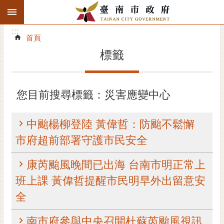
:::
搜
:::
跳到主要內容區塊
尋
:::
進
首頁
階
標籤
搜
尋
精彩府城
您目前搜尋標籤：災害應變中心
市府動態
中颱楊柳登陸 黃偉哲：防颱不鬆懈
市府團隊
市府超前部署守護市民安全
主題服務
康芮颱風晚間已出海 台南市明正常上
班上課 黃偉哲提醒市民明早外出留意安
市政資訊
全
市民互動
南市府參與中央召開杜蘇芮颱風視訊