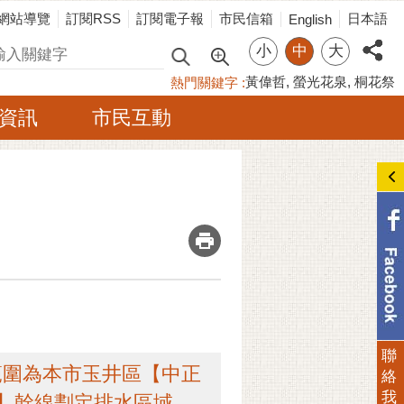
網站導覽
訂閱RSS
訂閱電子報
市民信箱
日本語
English
小
中
大
尋
黃偉哲
螢光花泉
桐花祭
熱門關鍵字
資訊
市民互動
_
聯
範圍為本市玉井區【中正
絡
我
G】幹線劃定排水區域。