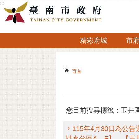
:::
跳到主要內容區塊
精彩府城
市
:::
:::
首頁
您目前搜尋標籤：玉井
115年4月30日為
排水分區A、F】、【玉