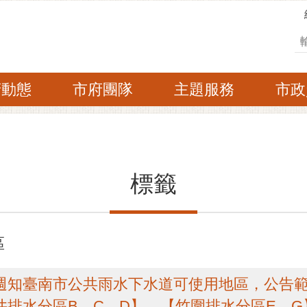
搜
府動態
市府團隊
主題服務
市政
標籤
區
公告週知臺南市公共雨水下水道可使用地區，公告
井排水分區B、C、D】、【竹圍排水分區E、