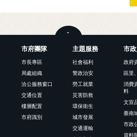
關閉
市府團隊
主題服務
市政
市長專區
社會福利
政府
局處組織
警政治安
區里
洽公服務窗口
勞工就業
消費
料
交通位置
災害防救
文宣
樓層配置
環保衛生
臺南
市府識別
城市發展
市政
交通運輸
資料