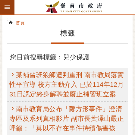
:::
搜
:::
跳到主要內容區塊
尋
:::
進
首頁
階
標籤
搜
尋
精彩府城
您目前搜尋標籤：兒少保護
市府動態
某補習班狼師遭判重刑 南市教局落實
市府團隊
性平宣導 校方主動介入 已於114年12月
31日認定終身解聘並廢止補習班立案
主題服務
南市教育局公布「鄭方形事件」澄清
市政資訊
專區及系列真相影片 副市長葉澤山嚴正
市民互動
呼籲：「莫以不存在事件持續傷害孩