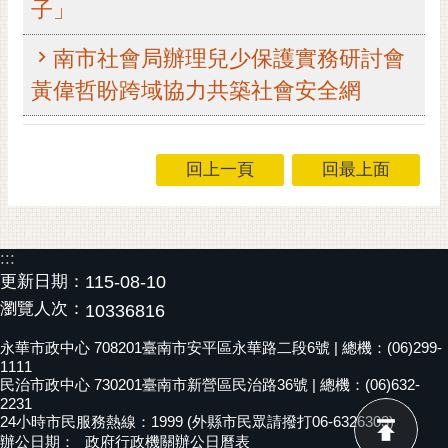
子」
黃
偉
南市社會局辦理兒少保護實務研討會
哲
黃偉哲盼跨域協力共築社會安全網
螢
光
花
回上一頁
回最上面
泉
桐
花
:::
祭
更新日期：
115-08-10
瀏覽人次：
10336816
網
站
永華市政中心 708201臺南市安平區永華路二段6號 | 總機：(06)299-
導
1111
覽
民治市政中心 730201臺南市新營區民治路36號 | 總機：(06)632-
2231
24小時市民服務熱線：1999 (外縣市民眾請撥打06-6326303)
訂
辦公日期：
政府行政機關辦公日曆表
閱