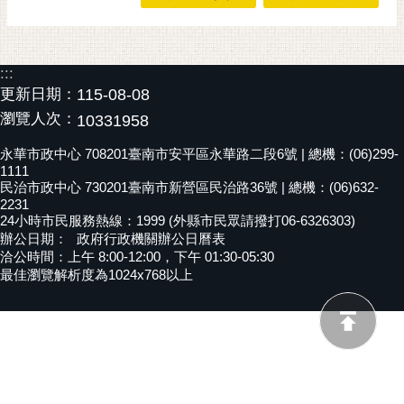
黃
偉
哲
:::
更新日期：
115-08-08
螢
瀏覽人次：
10331958
光
花
永華市政中心 708201臺南市安平區永華路二段6號 | 總機：(06)299-
泉
1111
民治市政中心 730201臺南市新營區民治路36號 | 總機：(06)632-
桐
2231
花
24小時市民服務熱線：1999 (外縣市民眾請撥打06-6326303)
辦公日期：
政府行政機關辦公日曆表
祭
洽公時間：上午 8:00-12:00，下午 01:30-05:30
最佳瀏覽解析度為1024x768以上
網
站
導
覽
訂
閱