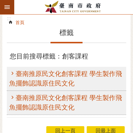
:::
搜
:::
跳到主要內容區塊
尋
:::
進
首頁
階
標籤
搜
尋
精彩府城
您目前搜尋標籤：創客課程
市府動態
臺南推原民文化創客課程 學生製作飛
市府團隊
魚擺飾認識原住民文化
主題服務
臺南推原民文化創客課程 學生製作飛
魚擺飾認識原住民文化
市政資訊
市民互動
回上一頁
回最上面