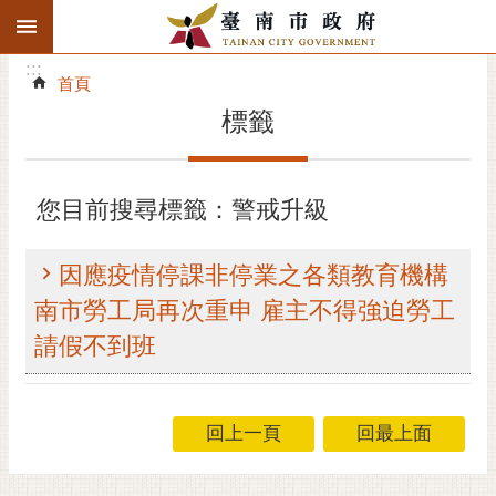
:::
搜
:::
跳到主要內容區塊
尋
:::
進
首頁
階
標籤
搜
尋
精彩府城
您目前搜尋標籤：警戒升級
市府動態
因應疫情停課非停業之各類教育機構
市府團隊
南市勞工局再次重申 雇主不得強迫勞工
請假不到班
主題服務
市政資訊
回上一頁
回最上面
市民互動