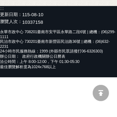
黃
:::
偉
更新日期：
115-08-10
哲
瀏覽人次：
10337158
螢
永華市政中心 708201臺南市安平區永華路二段6號 | 總機：(06)299-
光
1111
花
民治市政中心 730201臺南市新營區民治路36號 | 總機：(06)632-
2231
泉
24小時市民服務熱線：1999 (外縣市民眾請撥打06-6326303)
辦公日期：
政府行政機關辦公日曆表
桐
洽公時間：上午 8:00-12:00，下午 01:30-05:30
花
最佳瀏覽解析度為1024x768以上
祭
網
站
導
覽
訂
閱