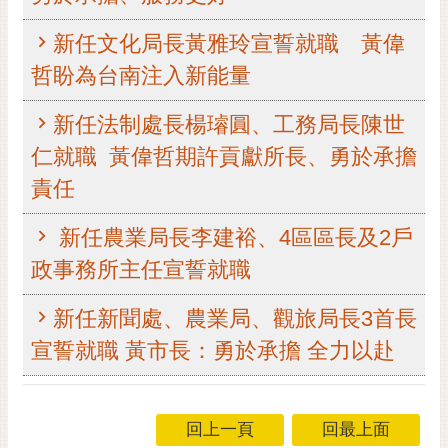
黃
新任文化局長黃雅玲宣誓就職 黃偉
偉
哲
哲盼為台南注入新能量
螢
新任法制處長楊璿圓、工務局長陳世
光
仁就職 黃偉哲期許貢獻所長、勇於承擔
花
泉
責任
桐
新任農業局長李建裕、4區區長及2戶
花
祭
政事務所主任宣誓就職
網
新任新聞處、農業局、觀旅局長3首長
站
宣誓就職 黃市長：勇於承擔 全力以赴
導
覽
訂
回上一頁
回最上面
閱