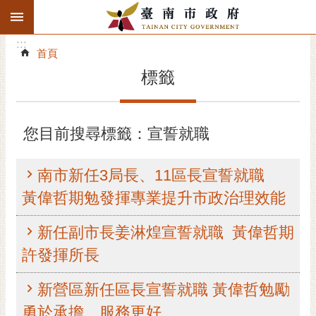
:::
搜
:::
跳到主要內容區塊
尋
:::
進
首頁
階
標籤
搜
尋
精彩府城
您目前搜尋標籤：宣誓就職
市府動態
南市新任3局長、11區長宣誓就職
市府團隊
黃偉哲期勉發揮專業提升市政治理效能
主題服務
新任副市長姜淋煌宣誓就職 黃偉哲期
許發揮所長
市政資訊
新營區新任區長宣誓就職 黃偉哲勉勵
市民互動
勇於承擔、服務更好