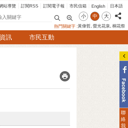
網站導覽
訂閱RSS
訂閱電子報
市民信箱
日本語
English
小
中
大
尋
黃偉哲
螢光花泉
桐花祭
熱門關鍵字
資訊
市民互動
_
聯
絡
我