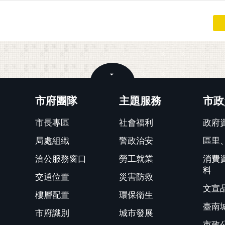
關閉
市府團隊
主題服務
市政
市長專區
社會福利
政府
局處組織
警政治安
區里
洽公服務窗口
勞工就業
消費
料
交通位置
災害防救
文宣
樓層配置
環保衛生
臺南
市府識別
城市發展
市政