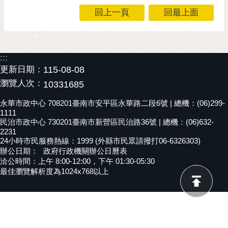
回上一頁
回最上面
黃
偉
哲
螢
:::
光
更新日期：
115-08-08
花
瀏覽人次：
10331685
泉
永華市政中心 708201臺南市安平區永華路二段6號 | 總機：(06)299-
桐
1111
民治市政中心 730201臺南市新營區民治路36號 | 總機：(06)632-
花
2231
祭
24小時市民服務熱線：1999 (外縣市民眾請撥打06-6326303)
辦公日期：
政府行政機關辦公日曆表
網
洽公時間：上午 8:00-12:00，下午 01:30-05:30
站
最佳瀏覽解析度為1024x768以上
導
覽
訂
閱