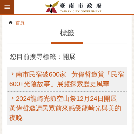
:::
搜
:::
跳到主要內容區塊
尋
:::
進
首頁
階
標籤
搜
尋
精彩府城
您目前搜尋標籤：開展
市府動態
南市民宿破600家 黃偉哲邀賞「民宿
市府團隊
600+光陰故事」展覽探索歷史風華
主題服務
2024龍崎光節空山祭12月24日開展
黃偉哲邀請民眾前來感受龍崎光與美的
市政資訊
夜晚
市民互動