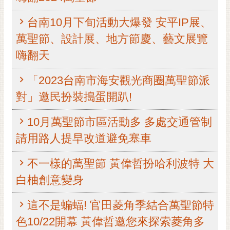
黃
台南10月下旬活動大爆發 安平IP展、
偉
哲
萬聖節、設計展、地方節慶、藝文展覽
嗨翻天
螢
光
「2023台南市海安觀光商圈萬聖節派
花
泉
對」邀民扮裝搗蛋開趴!
桐
10月萬聖節市區活動多 多處交通管制
花
祭
請用路人提早改道避免塞車
網
不一樣的萬聖節 黃偉哲扮哈利波特 大
站
白柚創意變身
導
覽
這不是蝙蝠! 官田菱角季結合萬聖節特
訂
色10/22開幕 黃偉哲邀您來探索菱角多
閱