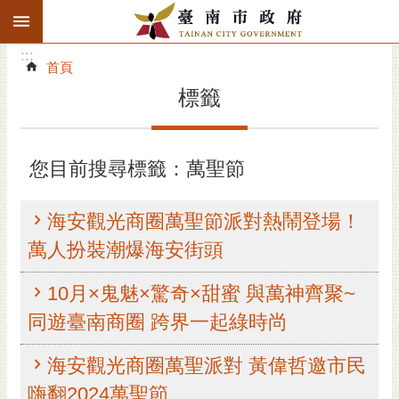
:::
搜
:::
跳到主要內容區塊
尋
:::
進
首頁
階
標籤
搜
尋
精彩府城
您目前搜尋標籤：萬聖節
市府動態
海安觀光商圈萬聖節派對熱鬧登場！
市府團隊
萬人扮裝潮爆海安街頭
主題服務
10月×鬼魅×驚奇×甜蜜 與萬神齊聚~
同遊臺南商圈 跨界一起綠時尚
市政資訊
海安觀光商圈萬聖派對 黃偉哲邀市民
市民互動
嗨翻2024萬聖節