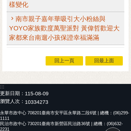
樣變化
RSS
訂
南市親子嘉年華吸引大小粉絲與
閱
YOYO家族歡度萬聖派對 黃偉哲歡迎大
電
家都來台南遛小孩保證幸福滿滿
子
報
市
回上一頁
回最上面
民
信
箱
English
:::
更新日期：
115-08-09
日
瀏覽人次：
10334273
本
語
永華市政中心 708201臺南市安平區永華路二段6號 | 總機：(06)299-
1111
民治市政中心 730201臺南市新營區民治路36號 | 總機：(06)632-
隱
2231